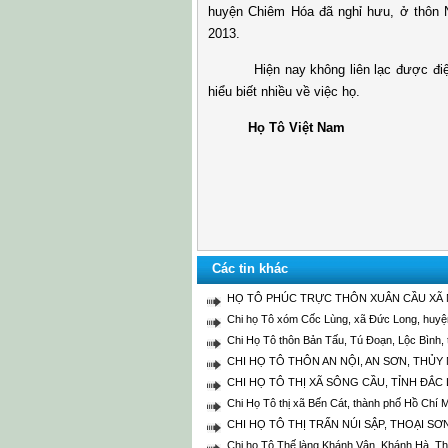
huyện Chiêm Hóa đã nghỉ hưu, ở thôn 
2013.
Hiện nay không liên lạc được điện t
hiểu biết nhiều về việc họ.
Họ Tô Việt Nam
Các tin khác
HỌ TÔ PHÚC TRỰC THÔN XUÂN CẦU XÃ 
Chi họ Tô xóm Cốc Lùng, xã Đức Long, huyện
Chi Họ Tô thôn Bản Tấu, Tú Đoạn, Lộc Bình, 
CHI HỌ TÔ THÔN AN NỘI, AN SƠN, THỦY
CHI HỌ TÔ THỊ XÃ SÔNG CẦU, TỈNH ĐẮC
Chi Họ Tô thị xã Bến Cát, thành phố Hồ Chí 
CHI HỌ TÔ THỊ TRẤN NÚI SẬP, THOẠI SƠ
Chi họ Tô Thế làng Khánh Vân, Khánh Hà, Th