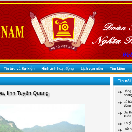
Tin tức và Sự kiện
Hình ảnh hoạt động
Lịch vạn niên
Tìm kiếm
Tin nổi
Bảng 
a, tỉnh Tuyên Quang
phong
Lễ b
đồng 
Bài t
Xuân
Thuỷ 
Đất n