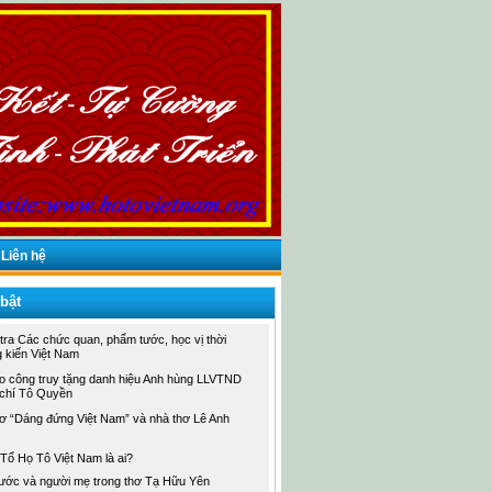
Liên hệ
 bật
tra Các chức quan, phẩm tước, học vị thời
 kiến Việt Nam
áo công truy tặng danh hiệu Anh hùng LLVTND
chí Tô Quyền
hơ “Dáng đứng Việt Nam” và nhà thơ Lê Anh
Tổ Họ Tô Việt Nam là ai?
ước và người mẹ trong thơ Tạ Hữu Yên