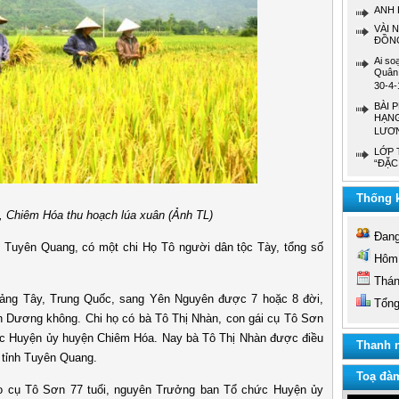
ANH 
VÀI 
ĐỒNG
Ai so
Quân 
30-4-
BÀI 
HẠNG
LƯƠN
LỚP 
“ĐẶC
Thống k
Chiêm Hóa thu hoạch lúa xuân (Ảnh TL)
Đang 
n Quang, có một chi Họ Tô người dân tộc Tày, tổng số
Hôm 
Tháng
Tây, Trung Quốc, sang Yên Nguyên được 7 hoặc 8 đời,
Tổng 
ơn Dương không. Chi họ có bà Tô Thị Nhàn, con gái cụ Tô Sơn
ực Huyện ủy huyện Chiêm Hóa. Nay bà Tô Thị Nhàn được điều
Thanh n
ữ tỉnh Tuyên Quang.
Toạ đà
ụ Tô Sơn 77 tuổi, nguyên Trưởng ban Tổ chức Huyện ủy