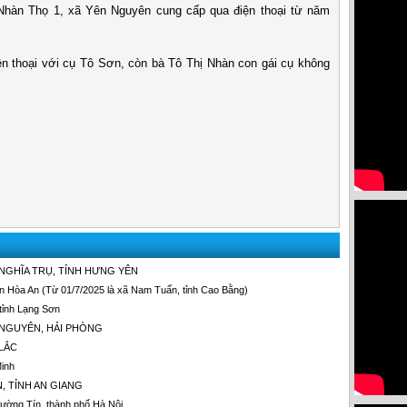
Nhàn Thọ 1, xã Yên Nguyên cung cấp qua điện thoại từ năm
hoại với cụ Tô Sơn, còn bà Tô Thị Nhàn con gái cụ không
NGHĨA TRỤ, TỈNH HƯNG YÊN
 Hòa An (Từ 01/7/2025 là xã Nam Tuấn, tỉnh Cao Bằng)
tỉnh Lạng Sơn
 NGUYÊN, HẢI PHÒNG
 LẮC
Minh
N, TỈNH AN GIANG
ường Tín, thành phố Hà Nội