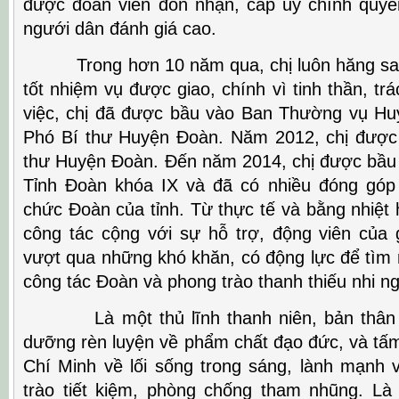
được đoàn viên đón nhận, cấp ủy chính quyề
ngưới dân đánh giá cao.
Trong hơn 10 năm qua, chị luôn hăng say,
tốt nhiệm vụ được giao, chính vì tinh thần, tr
việc, chị đã được bầu vào Ban Thường vụ Hu
Phó Bí thư Huyện Đoàn. Năm 2012, chị được 
thư Huyện Đoàn. Đến năm 2014, chị được bầ
Tỉnh Đoàn khóa IX và đã có nhiều đóng góp
chức Đoàn của tỉnh. Từ thực tế và bằng nhiệt
công tác cộng với sự hỗ trợ, động viên của g
vượt qua những khó khăn, có động lực để tìm 
công tác Đoàn và phong trào thanh thiếu nhi ng
Là một thủ lĩnh thanh niên, bản thân c
dưỡng rèn luyện về phẩm chất đạo đức, và t
Chí Minh về lối sống trong sáng, lành mạnh v
trào tiết kiệm, phòng chống tham nhũng. L