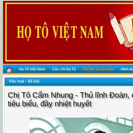
Họ Tô Việt Nam
Các chi Họ Tô
Tin tức và Sự kiện
Hình ả
Văn hoá - Xã hội
Chị Tô Cẩm Nhung - Thủ lĩnh Đoàn, đ
tiêu biểu, đầy nhiệt huyết