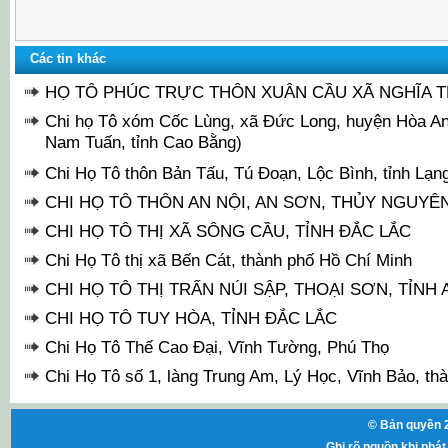
Các tin khác
HỌ TÔ PHÚC TRỰC THÔN XUÂN CẦU XÃ NGHĨA T
Chi họ Tô xóm Cốc Lùng, xã Đức Long, huyện Hòa An 
Nam Tuấn, tỉnh Cao Bằng)
Chi Họ Tô thôn Bản Tấu, Tú Đoạn, Lộc Bình, tỉnh Lạn
CHI HỌ TÔ THÔN AN NỘI, AN SƠN, THỦY NGUYÊ
CHI HỌ TÔ THỊ XÃ SÔNG CẦU, TỈNH ĐẮC LẮC
Chi Họ Tô thị xã Bến Cát, thành phố Hồ Chí Minh
CHI HỌ TÔ THỊ TRẤN NÚI SẬP, THOẠI SƠN, TỈNH
CHI HỌ TÔ TUY HÒA, TỈNH ĐẮC LẮC
Chi Họ Tô Thế Cao Đại, Vĩnh Tường, Phú Thọ
Chi Họ Tô số 1, làng Trung Am, Lý Học, Vĩnh Bảo, th
© Bản quyền 2
Ghi rõ nguồn khi phát 