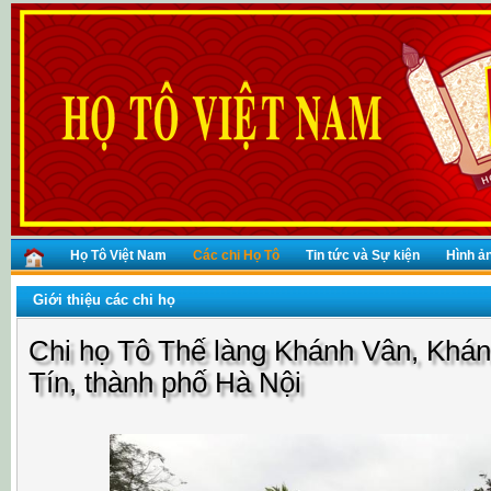
Họ Tô Việt Nam
Các chi Họ Tô
Tin tức và Sự kiện
Hình ả
Giới thiệu các chi họ
Chi họ Tô Thế làng Khánh Vân, Khá
Tín, thành phố Hà Nội